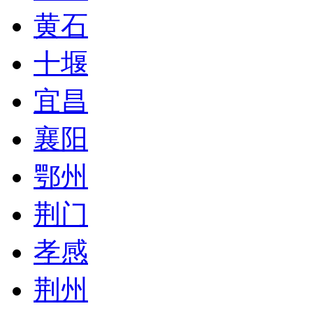
黄石
十堰
宜昌
襄阳
鄂州
荆门
孝感
荆州