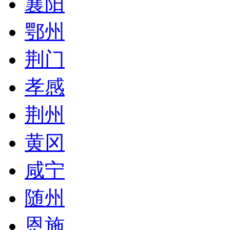
襄阳
鄂州
荆门
孝感
荆州
黄冈
咸宁
随州
恩施