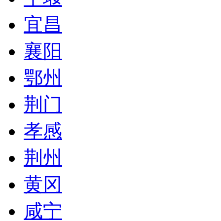
宜昌
襄阳
鄂州
荆门
孝感
荆州
黄冈
咸宁